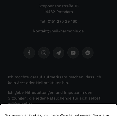
Stephensonstraße 16
14482 Potsdam
Tel: 0151 270 29 160
kontakt@heil-harmonie.de
Ich möchte darauf aufmerksam machen, dass ich
kein Arzt oder Heilpraktiker bin.
Ich gebe Hilfestellungen und Impulse in den
Sitzungen, die jeder Ratsuchende für sich selbst
prüfen sollte.
Ich gebe keine Heilversprechen und meine
Wir verwenden Cookies, um unsere Website und unseren Service zu